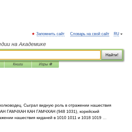
Запомнить сайт
Словарь на свой сайт
RU
едии на Академике
Найти!
Книги
Игры ⚽
полководец. Сыграл видную роль в отражении нашествия
 * КАН ГАМЧХАН КАН ГАМЧХАН (948 1031), корейский
ажении нашествия киданей в 1010 1011 и 1018 1019 …