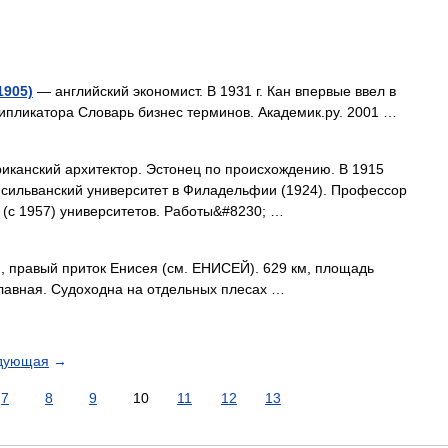
1905)
— английский экономист. В 1931 г. Кан впервые ввел в
ипликатора Словарь бизнес терминов. Академик.ру. 2001 …
анский архитектор. Эстонец по происхождению. В 1915
сильванский университет в Филадельфии (1924). Профессор
 (с 1957) университетов. Работы&#8230; …
, правый приток Енисея (см. ЕНИСЕЙ). 629 км, площадь
плавная. Судоходна на отдельных плесах …
дующая
→
7
8
9
10
11
12
13