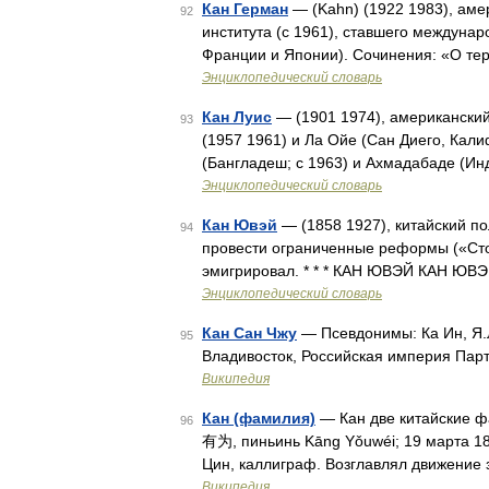
Кан Герман
— (Kahn) (1922 1983), аме
92
института (с 1961), ставшего междун
Франции и Японии). Сочинения: «О те
Энциклопедический словарь
Кан Луис
— (1901 1974), американски
93
(1957 1961) и Ла Ойе (Сан Диего, Кал
(Бангладеш; с 1963) и Ахмадабаде (Ин
Энциклопедический словарь
Кан Ювэй
— (1858 1927), китайский по
94
провести ограниченные реформы («Ст
эмигрировал. * * * КАН ЮВЭЙ КАН ЮВЭЙ
Энциклопедический словарь
Кан Сан Чжу
— Псевдонимы: Ка Ин, Я.Л
95
Владивосток, Российская империя Парт
Википедия
Кан (фамилия)
— Кан две китайские ф
96
有为, пиньинь Kāng Yǒuwéi; 19 марта 1
Цин, каллиграф. Возглавлял движение 
Википедия