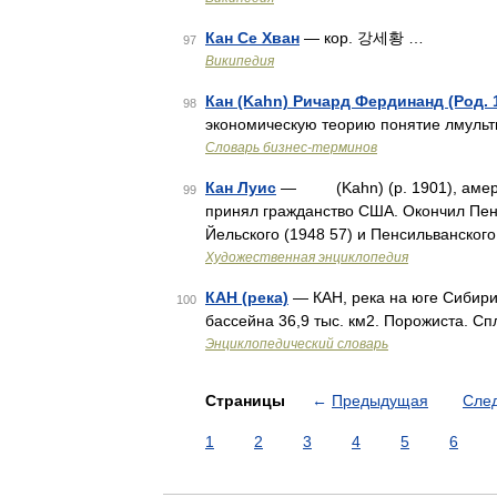
Кан Се Хван
— кор. 강세황 …
97
Википедия
Кан (Kahn) Ричард Фердинанд (Род. 
98
экономическую теорию понятие лмульт
Словарь бизнес-терминов
Кан Луис
— (Kahn) (р. 1901), америк
99
принял гражданство США. Окончил Пен
Йельского (1948 57) и Пенсильванского
Художественная энциклопедия
КАН (река)
— КАН, река на юге Сибири
100
бассейна 36,9 тыс. км2. Порожиста. С
Энциклопедический словарь
Страницы
←
Предыдущая
Сле
1
2
3
4
5
6