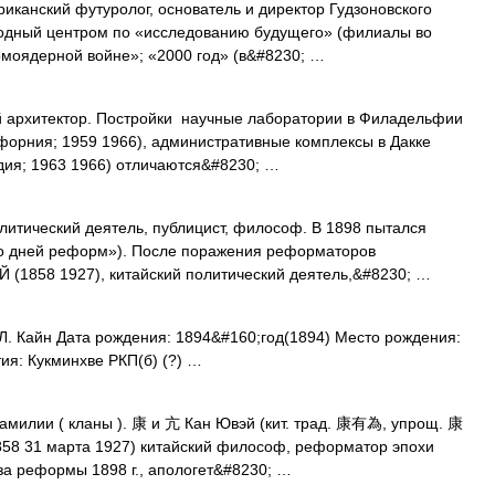
риканский футуролог, основатель и директор Гудзоновского
ародный центром по «исследованию будущего» (филиалы во
рмоядерной войне»; «2000 год» (в&#8230; …
й архитектор. Постройки научные лаборатории в Филадельфии
ифорния; 1959 1966), административные комплексы в Дакке
дия; 1963 1966) отличаются&#8230; …
литический деятель, публицист, философ. В 1898 пытался
о дней реформ»). После поражения реформаторов
 (1858 1927), китайский политический деятель,&#8230; …
. Кайн Дата рождения: 1894&#160;год(1894) Место рождения:
ия: Кукминхве РКП(б) (?) …
амилии ( кланы ). 康 и 亢 Кан Ювэй (кит. трад. 康有為, упрощ. 康
858 31 марта 1927) китайский философ, реформатор эпохи
за реформы 1898 г., апологет&#8230; …